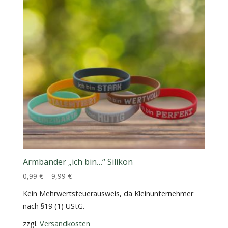
Armbänder „ich bin…“ Silikon
0,99
€
–
9,99
€
Kein Mehrwertsteuerausweis, da Kleinunternehmer
nach §19 (1) UStG.
zzgl.
Versandkosten