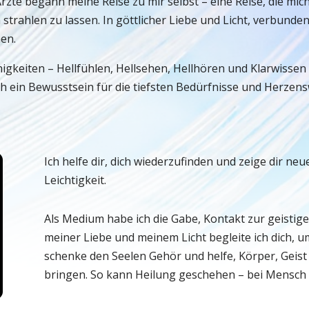
zte begann meine Reise zu mir selbst – eine Reise, die mich
rahlen zu lassen. In göttlicher Liebe und Licht, verbunden mi
en.
igkeiten – Hellfühlen, Hellsehen, Hellhören und Klarwissen 
ich ein Bewusstsein für die tiefsten Bedürfnisse und Herze
Ich helfe dir, dich wiederzufinden und zeige dir n
Leichtigkeit.
Als Medium habe ich die Gabe, Kontakt zur geistig
meiner Liebe und meinem Licht begleite ich dich, u
schenke den Seelen Gehör und helfe, Körper, Geist
bringen. So kann Heilung geschehen – bei Mensch 